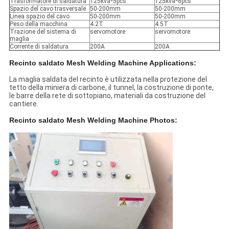
Trasformatore di saldatura
125kva*5pcs
125kva*6pcs
Spazio del cavo trasversale
50-200mm
50-200mm
Linea spazio del cavo
50-200mm
50-200mm
Peso della macchina
4.2T
4.5T
Trazione del sistema di
servomotore
servomotore
maglia
Corrente di saldatura
200A
200A
Recinto saldato Mesh Welding Machine Applications:
La maglia saldata del recinto è utilizzata nella protezione del
tetto della miniera di carbone, il tunnel, la costruzione di ponte,
le barre della rete di sottopiano, materiali da costruzione del
cantiere.
Recinto saldato Mesh Welding Machine Photos: