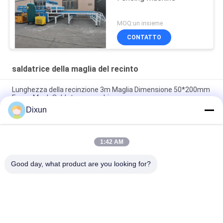
MOQ:un insieme
CONTATTO
saldatrice della maglia del recinto
Lunghezza della recinzione 3m Maglia Dimensione 50*200mm
Fence Mesh Saldatura macchina
Dixun
Saldatrice a rete per recinzione in filo zincato da 50 * 50 mm
con dimensioni di maglia 50 * 50 mm
1:42 AM
Capacità di piegamento online 60 pc/saldatrice della maglia
del recinto di dimensione di maglia 50*200mm di ora
Good day, what product are you looking for?
Categorie popolari
Tutti
Cavo Mesh Welding 
Rinforzo Della 
Machines
Saldatrice Della 