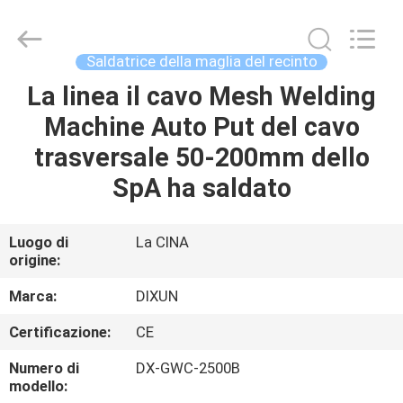
Anping
Dixun
Wire
Mesh
Products
Saldatrice della maglia del recinto
Co.,
Ltd.
All
La linea il cavo Mesh Welding
CASA
Rights
Reserved.
Machine Auto Put del cavo
PRODOTTI
trasversale 50-200mm dello
SpA ha saldato
MANIFESTAZIONE
DI
Luogo di
La CINA
origine:
VR
Marca:
DIXUN
CIRCA
Certificazione:
CE
NOI
Numero di
DX-GWC-2500B
modello: