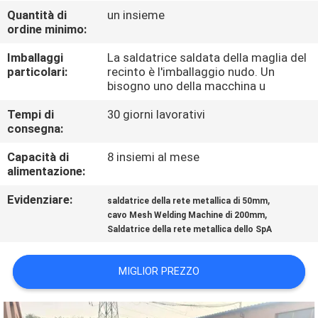
GIRO
Quantità di
un insieme
ordine minimo:
DELLA
FABBRICA
Imballaggi
La saldatrice saldata della maglia del
particolari:
recinto è l'imballaggio nudo. Un
bisogno uno della macchina u
CONTROLLO
Tempi di
30 giorni lavorativi
DI
consegna:
QUALITÀ
Capacità di
8 insiemi al mese
alimentazione:
CONTATTICI
Evidenziare:
,
saldatrice della rete metallica di 50mm
,
cavo Mesh Welding Machine di 200mm
Saldatrice della rete metallica dello SpA
RICHIEDA
UNA
MIGLIOR PREZZO
CITAZIONE