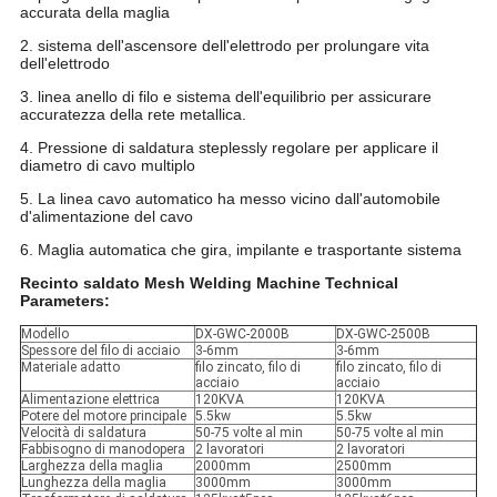
accurata della maglia
2. sistema dell'ascensore dell'elettrodo per prolungare vita
dell'elettrodo
3. linea anello di filo e sistema dell'equilibrio per assicurare
accuratezza della rete metallica.
4. Pressione di saldatura steplessly regolare per applicare il
diametro di cavo multiplo
5. La linea cavo automatico ha messo vicino dall'automobile
d'alimentazione del cavo
6. Maglia automatica che gira, impilante e trasportante sistema
Recinto saldato Mesh Welding Machine Technical
Parameters:
Modello
DX-GWC-2000B
DX-GWC-2500B
Spessore del filo di acciaio
3-6mm
3-6mm
Materiale adatto
filo zincato, filo di
filo zincato, filo di
acciaio
acciaio
Alimentazione elettrica
120KVA
120KVA
Potere del motore principale
5.5kw
5.5kw
Velocità di saldatura
50-75 volte al min
50-75 volte al min
Fabbisogno di manodopera
2 lavoratori
2 lavoratori
Larghezza della maglia
2000mm
2500mm
Lunghezza della maglia
3000mm
3000mm