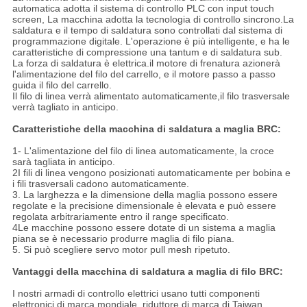
automatica adotta il sistema di controllo PLC con input touch
screen, La macchina adotta la tecnologia di controllo sincrono.La
saldatura e il tempo di saldatura sono controllati dal sistema di
programmazione digitale. L'operazione è più intelligente, e ha le
caratteristiche di compressione una tantum e di saldatura sub.
La forza di saldatura è elettrica.il motore di frenatura azionerà
l'alimentazione del filo del carrello, e il motore passo a passo
guida il filo del carrello.
Il filo di linea verrà alimentato automaticamente,il filo trasversale
verrà tagliato in anticipo.
Caratteristiche della macchina di saldatura a maglia BRC:
1- L'alimentazione del filo di linea automaticamente, la croce
sarà tagliata in anticipo.
2I fili di linea vengono posizionati automaticamente per bobina e
i fili trasversali cadono automaticamente.
3. La larghezza e la dimensione della maglia possono essere
regolate e la precisione dimensionale è elevata e può essere
regolata arbitrariamente entro il range specificato.
4Le macchine possono essere dotate di un sistema a maglia
piana se è necessario produrre maglia di filo piana.
5. Si può scegliere servo motor pull mesh ripetuto.
Vantaggi della macchina di saldatura a maglia di filo BRC:
I nostri armadi di controllo elettrici usano tutti componenti
elettronici di marca mondiale, riduttore di marca di Taiwan,