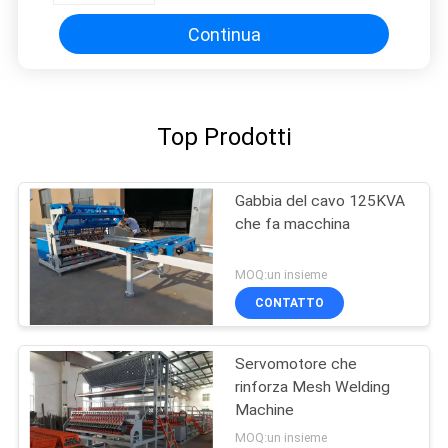
Continua
Top Prodotti
Gabbia del cavo 125KVA
che fa macchina
MOQ:un insieme
CONTATTO
Servomotore che
rinforza Mesh Welding
Machine
MOQ:un insieme