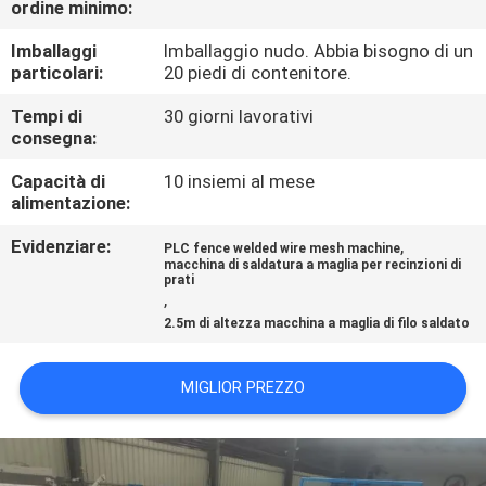
ordine minimo:
GIRO
DELLA
Imballaggi
Imballaggio nudo. Abbia bisogno di un
particolari:
20 piedi di contenitore.
FABBRICA
Tempi di
30 giorni lavorativi
consegna:
CONTROLLO
Capacità di
10 insiemi al mese
DI
alimentazione:
QUALITÀ
Evidenziare:
,
PLC fence welded wire mesh machine
macchina di saldatura a maglia per recinzioni di
prati
CONTATTICI
,
2.5m di altezza macchina a maglia di filo saldato
RICHIEDA
MIGLIOR PREZZO
UNA
CITAZIONE