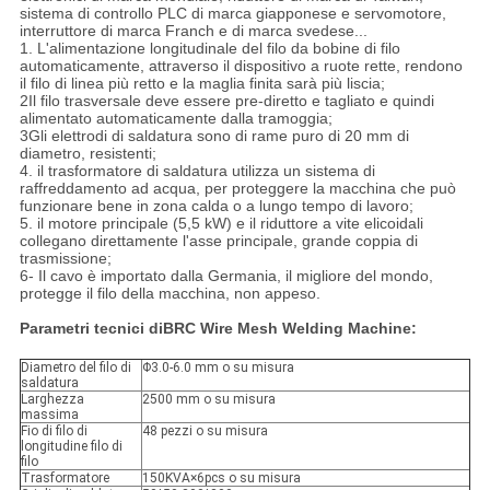
sistema di controllo PLC di marca giapponese e servomotore,
interruttore di marca Franch e di marca svedese...
1. L'alimentazione longitudinale del filo da bobine di filo
automaticamente, attraverso il dispositivo a ruote rette, rendono
il filo di linea più retto e la maglia finita sarà più liscia;
2Il filo trasversale deve essere pre-diretto e tagliato e quindi
alimentato automaticamente dalla tramoggia;
3Gli elettrodi di saldatura sono di rame puro di 20 mm di
diametro, resistenti;
4. il trasformatore di saldatura utilizza un sistema di
raffreddamento ad acqua, per proteggere la macchina che può
funzionare bene in zona calda o a lungo tempo di lavoro;
5. il motore principale (5,5 kW) e il riduttore a vite elicoidali
collegano direttamente l'asse principale, grande coppia di
trasmissione;
6- Il cavo è importato dalla Germania, il migliore del mondo,
protegge il filo della macchina, non appeso.
Parametri tecnici di
BRC Wire Mesh Welding Machine:
Diametro del filo di
Φ3.0-6.0 mm o su misura
saldatura
Larghezza
2500 mm o su misura
massima
Fio di filo di
48 pezzi o su misura
longitudine filo di
filo
Trasformatore
150KVA×6pcs o su misura