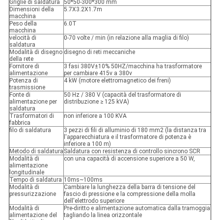
Griglie di saldatura
50*50-300*300 mm
Dimensioni della
5.7X3.2X1.7m
macchina
Peso della
6.0T
macchina
velocità di
0-70 volte / min (in relazione alla maglia di filo)
saldatura
Modalità di disegno
disegno di reti meccaniche
della rete
Fornitore di
3 fasi 380V±10% 50HZ/macchina ha trasformatore
alimentazione
per cambiare 415v a 380v
Potenza di
4 kW (motore elettromagnetico dei freni)
trasmissione
Fonte di
50 Hz / 380 V (capacità del trasformatore di
alimentazione per
distribuzione ≥ 125 kVA)
saldatura
Trasformatori di
non inferiore a 100 KVA
fabbrica
filo di saldatura
3 pezzi di fili di alluminio di 180 mm2 (la distanza tra
l'apparecchiatura e il trasformatore di potenza è
inferiore a 100 m)
Metodo di saldatura
Saldatura con resistenza di controllo sincrono SCR
Modalità di
con una capacità di accensione superiore a 50 W,
alimentazione
longitudinale
Tempo di saldatura
10ms~100ms
Modalità di
Cambiare la lunghezza della barra di tensione del
pressurizzazione
fascio di pressione e la compressione della molla
dell'elettrodo superiore
Modalità di
Pre-diritto e alimentazione automatica dalla tramoggia
alimentazione del
tagliando la linea orizzontale