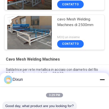
CONTATTO
cavo Mesh Welding
Machines di 2500mm
MOQ:un insieme
CONTATTO
Cavo Mesh Welding Machines
Saldatrice per rete metallica in acciaio con diametro del filo
2,5-5 mm, dimensioni del foro 50 * 50 mm
Dixun
Aeroporto Recinzione filo di diametro 3,7 mm maglia 50 * 200
mm Wire Mesh Saldatura macchina
3:29 PM
Dimensione del foro 150*150mm Rebar 4-10mm Highway
Bridge Rebar Wire Mesh Welding Machine
Good day, what product are you looking for?