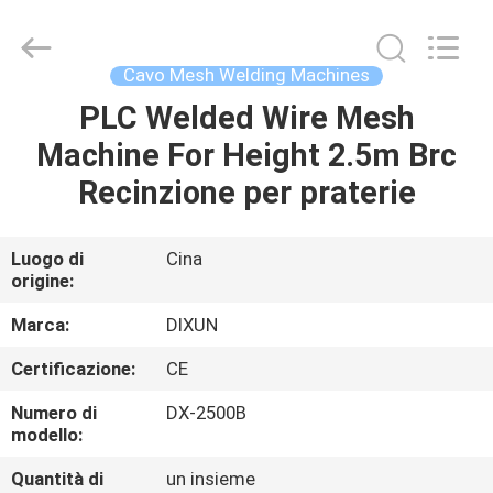
Anping
Dixun
Wire
Mesh
Products
Cavo Mesh Welding Machines
Co.,
Ltd.
All
PLC Welded Wire Mesh
CASA
Rights
Reserved.
Machine For Height 2.5m Brc
PRODOTTI
Recinzione per praterie
MANIFESTAZIONE
Luogo di
Cina
origine:
DI
VR
Marca:
DIXUN
Certificazione:
CE
CIRCA
Numero di
DX-2500B
NOI
modello:
Quantità di
un insieme