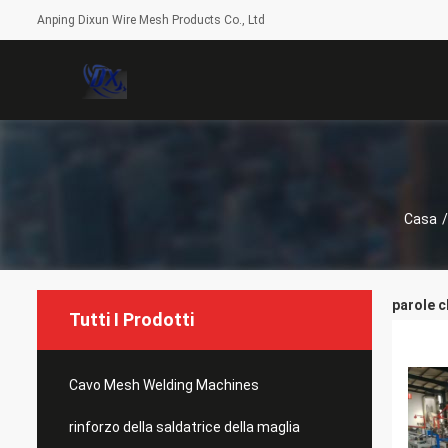
Anping Dixun Wire Mesh Products Co., Ltd
Casa
/
parole c
Tutti I Prodotti
Cavo Mesh Welding Machines
rinforzo della saldatrice della maglia