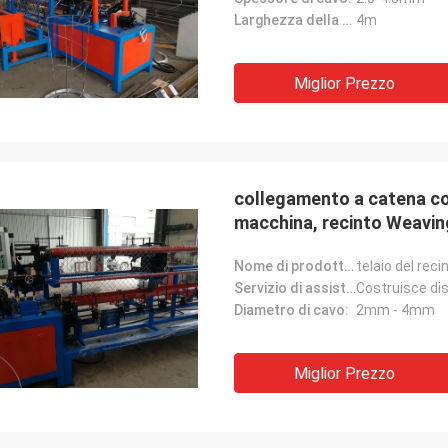
Larghezza della maglia:
4m
Miglior Prezzo
collegamento a catena c
macchina, recinto Weavin
Nome di prodotto:
telaio del rec
Servizio di assistenza al cliente fornito:
Diametro di cavo:
2mm - 4mm
Miglior Prezzo