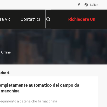
Italian
ra VR
Contattici
Richiedere Un
Preventivo
 Online
dotti.
ompletamente automatico del campo da
a macchina
ollegamento a catena che fa macchina