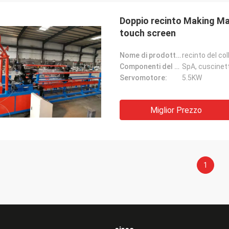
Doppio recinto Making Ma
touch screen
Nome di prodotto:
recinto del c
Componenti del centro:
SpA, cuscinet
Servomotore:
5.5KW
Miglior Prezzo
1