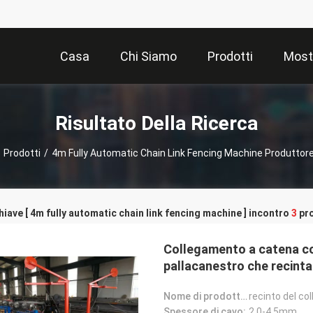
Casa
Chi Siamo
Prodotti
Most
Risultato Della Ricerca
Prodotti
/
4m Fully Automatic Chain Link Fencing Machine Produttore
hiave [ 4m fully automatic chain link fencing machine ] incontro
3
pro
Collegamento a catena c
pallacanestro che recint
Nome di prodotto:
recinto del c
Spessore di cavo:
2.0-4.5mm