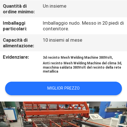
GIRO
Quantità di
Un insieme
ordine minimo:
DELLA
FABBRICA
Imballaggi
Imballaggio nudo. Messo in 20 piedi di
particolari:
contenitore.
CONTROLLO
Capacità di
10 insiemi al mese
alimentazione:
DI
Evidenziare:
,
3d recinto Mesh Welding Machine 380Volt
QUALITÀ
,
Anti recinto Mesh Welding Machine del clima 3d
macchina saldata 380Volt del recinto della rete
metallica
CONTATTICI
MIGLIOR PREZZO
RICHIEDA
UNA
CITAZIONE