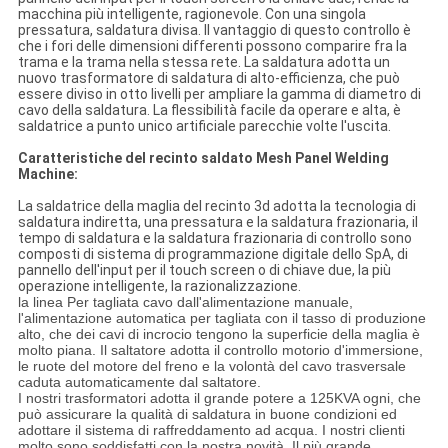
macchina più intelligente, ragionevole. Con una singola
pressatura, saldatura divisa. Il vantaggio di questo controllo è
che i fori delle dimensioni differenti possono comparire fra la
trama e la trama nella stessa rete. La saldatura adotta un
nuovo trasformatore di saldatura di alto-efficienza, che può
essere diviso in otto livelli per ampliare la gamma di diametro di
cavo della saldatura. La flessibilità facile da operare e alta, è
saldatrice a punto unico artificiale parecchie volte l'uscita.
Caratteristiche del recinto saldato Mesh Panel Welding
Machine:
La saldatrice della maglia del recinto 3d adotta la tecnologia di
saldatura indiretta, una pressatura e la saldatura frazionaria, il
tempo di saldatura e la saldatura frazionaria di controllo sono
composti di sistema di programmazione digitale dello SpA, di
pannello dell'input per il touch screen o di chiave due, la più
operazione intelligente, la razionalizzazione.
la linea Per tagliata cavo dall'alimentazione manuale,
l'alimentazione automatica per tagliata con il tasso di produzione
alto, che dei cavi di incrocio tengono la superficie della maglia è
molto piana. Il saltatore adotta il controllo motorio d'immersione,
le ruote del motore del freno e la volontà del cavo trasversale
caduta automaticamente dal saltatore.
I nostri trasformatori adotta il grande potere a 125KVA ogni, che
può assicurare la qualità di saldatura in buone condizioni ed
adottare il sistema di raffreddamento ad acqua. I nostri clienti
molto sono soddisfatti con la nostra novità.
Il più grande