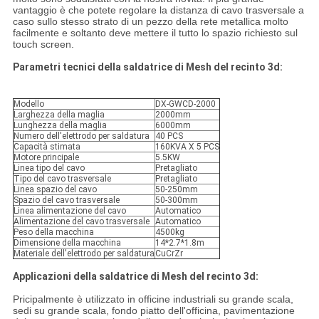
vantaggio è che potete regolare la distanza di cavo trasversale a
caso sullo stesso strato di un pezzo della rete metallica molto
facilmente e soltanto deve mettere il tutto lo spazio richiesto sul
touch screen.
Parametri tecnici della saldatrice di Mesh del recinto 3d:
Modello
DX-GWCD-2000
Larghezza della maglia
2000mm
Lunghezza della maglia
6000mm
Numero dell'elettrodo per saldatura
40 PCS
Capacità stimata
160KVA X 5 PCS
Motore principale
5.5KW
Linea tipo del cavo
Pretagliato
Tipo del cavo trasversale
Pretagliato
Linea spazio del cavo
50-250mm
Spazio del cavo trasversale
50-300mm
Linea alimentazione del cavo
Automatico
Alimentazione del cavo trasversale
Automatico
Peso della macchina
4500kg
Dimensione della macchina
14*2.7*1.8m
Materiale dell'elettrodo per saldatura
CuCrZr
Applicazioni della saldatrice di Mesh del recinto 3d:
Pricipalmente è utilizzato in officine industriali su grande scala,
sedi su grande scala, fondo piatto dell'officina, pavimentazione