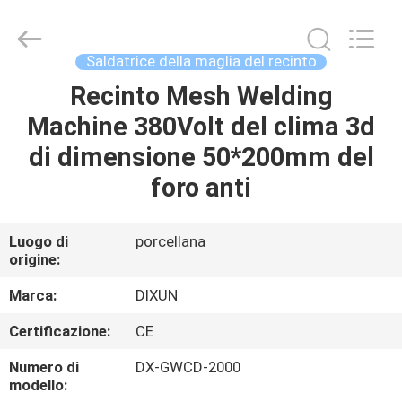
Anping
Dixun
Wire
Mesh
Products
Saldatrice della maglia del recinto
Co.,
Ltd.
All
Recinto Mesh Welding
CASA
Rights
Reserved.
Machine 380Volt del clima 3d
PRODOTTI
di dimensione 50*200mm del
foro anti
MANIFESTAZIONE
DI
Luogo di
porcellana
origine:
VR
Marca:
DIXUN
CIRCA
Certificazione:
CE
NOI
Numero di
DX-GWCD-2000
modello: