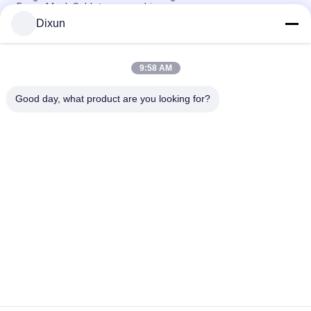
Fence Mesh Saldatura macchina
Dixun
Saldatrice a rete per recinzione in filo zincato da 50 * 50 mm
con dimensioni di maglia 50 * 50 mm
9:58 AM
Capacità di piegamento online 60 pc/saldatrice della maglia
del recinto di dimensione di maglia 50*200mm di ora
Good day, what product are you looking for?
Categorie popolari
Tutti
Cavo Mesh Welding 
Rinforzo Della 
Machines
Saldatrice Della 
Maglia
Saldatrice Della 
Saldatrice Del 
Maglia Del Recinto
Pannello Reticolare
Macchina Fissa Del 
Costruzione Mesh 
Recinto Del Nodo
Welding Machine
Saldatrice Della 
Macchina Saldata 
Maglia Del Rotolo
Della Rete Metallica