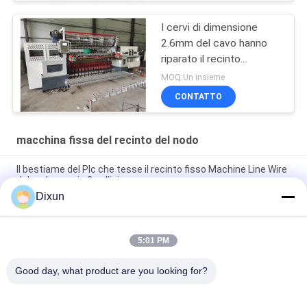
I cervi di dimensione
2.6mm del cavo hanno
riparato il recinto
Machine Tensile
MOQ:Un insieme
Strength 850n del nodo
CONTATTO
macchina fissa del recinto del nodo
Il bestiame del Plc che tesse il recinto fisso Machine Line Wire
del nodo spazia 3 pollici
Dixun
Recinto fisso Machine Weave Speed del pascolo del nodo 25
volte al min
5:01 PM
Recinto fisso Machine Hole Size del bestiame del nodo di
Mesh Length 200m 3 pollici
Good day, what product are you looking for?
Categorie popolari
Tutti