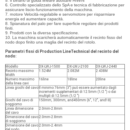
5. Il binario di guida lineare adottare HIWIN
6. Controllo specializzato dello SpA e tecnica di fabbricazione per
assicurare liscio-funzionamento della macchina.
7. motore Velocità-regolabile e servomotore per risparmiare
energia ed aumentare capacità.
8. Spianatura del palo per fare superficie regolare dei prodotti
finiti.
9. Prodotti con la diversa specificazione.
10. La macchina scaricherà automaticamente il recinto fisso del
nodo dopo finito una maglia del recinto del rotolo.
Parametri fissi di Production LineTechnical del recinto del
nodo:
Modello
DX-LWJ-1500
DX-LWJ-2100
DX-LWJ-2440
Recinto massimo
1.524M
2.082M
2.438M
Width
Numero massimo
16line
18line
20line
della linea cavi
Linea giochi del cavo
Il minimo 76mm (3") può essere aumentato dagli
incrementi supplementari di 12.5mm (1/2 ") o dai
multipli di 12.5mm (1/2 ")
Giochi del cavo di
150mm, 300mm, and450mm (6", 12", and18)
soggiorno
Linea dimensione
2.0mm-2.8mm
del cavo
Dimensione del cavo
2.0mm-2.8mm
di soggiorno
Dimensione del cavo
2.0mm-2.4mm
del nodo