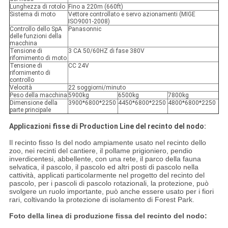
Lunghezza di rotolo
Fino a 220m (660ft)
Sistema di moto
Vettore controllato e servo azionamenti (MIGE
ISO9001-2008)
Controllo dello SpA
Panasonnic
delle funzioni della
macchina
Tensione di
3 CA 50/60HZ di fase 380V
rifornimento di moto
Tensione di
CC 24V
rifornimento di
controllo
Velocità
22 soggiorni/minuto
Peso della macchina
5900kg
6500kg
7800kg
Dimensione della
3900*6800*2250
4450*6800*2250
4800*6800*2250
parte principale
Applicazioni fisse di Production Line del recinto del nodo:
Il recinto fisso Is del nodo ampiamente usato nel recinto dello
zoo, nei recinti del cantiere, il pollame prigioniero, pendio
inverdicentesi, abbellente, con una rete, il parco della fauna
selvatica, il pascolo, il pascolo ed altri posti di pascolo nella
cattività, applicati particolarmente nel progetto del recinto del
pascolo, per i pascoli di pascolo rotazionali, la protezione, può
svolgere un ruolo importante, può anche essere usato per i fiori
rari, coltivando la protezione di isolamento di Forest Park.
Foto della linea di produzione fissa del recinto del nodo: