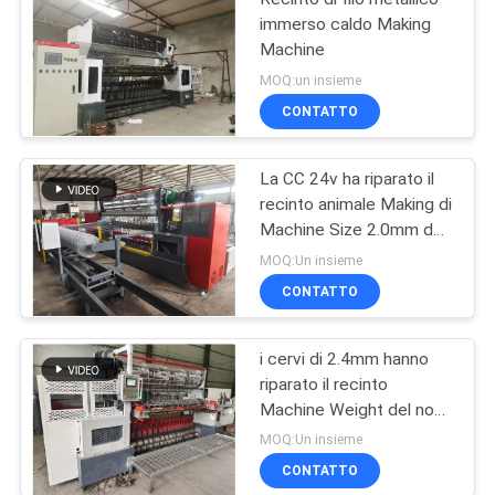
immerso caldo Making
Machine
MOQ:un insieme
CONTATTO
La CC 24v ha riparato il
recinto animale Making di
Machine Size 2.0mm del
recinto del nodo
MOQ:Un insieme
CONTATTO
i cervi di 2.4mm hanno
riparato il recinto
Machine Weight del nodo
8 tonnellate di larghezza
MOQ:Un insieme
2440mm
CONTATTO