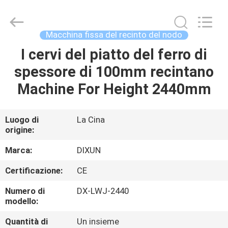
Anping
Dixun
Wire
Mesh
Products
Macchina fissa del recinto del nodo
Co.,
Ltd.
All
I cervi del piatto del ferro di
CASA
Rights
Reserved.
spessore di 100mm recintano
PRODOTTI
Machine For Height 2440mm
MANIFESTAZIONE
Luogo di
La Cina
origine:
DI
VR
Marca:
DIXUN
Certificazione:
CE
CIRCA
Numero di
DX-LWJ-2440
NOI
modello:
Quantità di
Un insieme