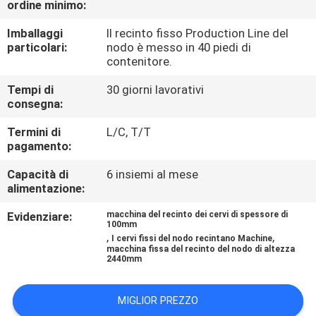
ordine minimo:
GIRO
DELLA
Imballaggi
Il recinto fisso Production Line del
particolari:
nodo è messo in 40 piedi di
FABBRICA
contenitore.
Tempi di
30 giorni lavorativi
CONTROLLO
consegna:
DI
Termini di
L/C, T/T
pagamento:
QUALITÀ
Capacità di
6 insiemi al mese
alimentazione:
CONTATTICI
Evidenziare:
macchina del recinto dei cervi di spessore di
100mm
,
,
RICHIEDA
I cervi fissi del nodo recintano Machine
macchina fissa del recinto del nodo di altezza
2440mm
UNA
CITAZIONE
MIGLIOR PREZZO